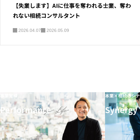
【失業します】AIに仕事を奪われる士業、奪わ
れない相続コンサルタント
2026.04.07
2026.05.09
事業実績
本業×相続のシナ
Performance
Synergy