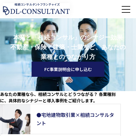
本業と「相続コンサル」のシナジー効果
不動産・保険・建築・士業など、あなたの
業種とのつながり方
FC事業説明会に申し込む
あなたの業種なら、相続コンサルとどうつながる？ 各業種別
に、具体的なシナジーと導入事例をご紹介します。
●宅地建物取引業×相続コンサルタ
ント