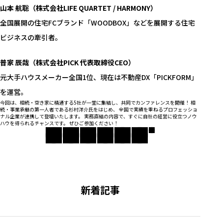
山本 航聡（株式会社LIFE QUARTET / HARMONY）
全国展開の住宅FCブランド「WOODBOX」などを展開する住宅
ビジネスの牽引者。
普家 辰哉（株式会社PICK 代表取締役CEO）
元大手ハウスメーカー全国1位、現在は不動産DX「PICKFORM」
を運営。
今回は、相続・空き家に精通する5社が一堂に集結し、共同でカンファレンスを開催！ 相
続・事業承継の第一人者である杉村洋介氏をはじめ、 全国で実績を重ねるプロフェッショ
ナル企業が連携して登壇いたします。 実務直結の内容で、すぐに自社の経営に役立つノウ
ハウを得られるチャンスです。 ぜひご参加ください！
新着記事