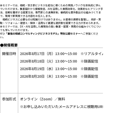
本セミナーでは、相続・空き家ビジネスを成功に導くための実践ノウハウを体系的に学ん
でいただけます。集客設計から情報発信、AIを活用した業務効率化、効果的なヒアリング手
法、信頼を獲得する提案方法、専門家との連携体制、継続的な案件創出の仕組みづくりま
で、現場で即実践できる内容をお伝えします。
相続ビジネスに必要なのは知識だけではありません。お客様の課題を整理し、売却・買
取・リフォーム・建替え・解体・活用など最適な選択肢を提案できる力が求められます。
本セミナーでは、DX・AIを活用した再現性の高い集客・提案・実務の仕組みづくりについ
ても学んでいただけます。
ぜひ
「最強の相続コンサルティングビジネスモデル」特別公開セミナー
へご参加くださ
い。
●開催概要
開催日時
2026年8月17日（月）13:00～15:00 ※リアルタイム配信
2026年8月18日（火）13:00～15:00 ※録画配信
2026年8月19日（水）13:00～15:00 ※録画配信
2026年8月20日（木）13:00～15:00 ※録画配信
参加形式
オンライン（Zoom）／無料
※お申し込みいただいたメールアドレスに視聴用URLをお