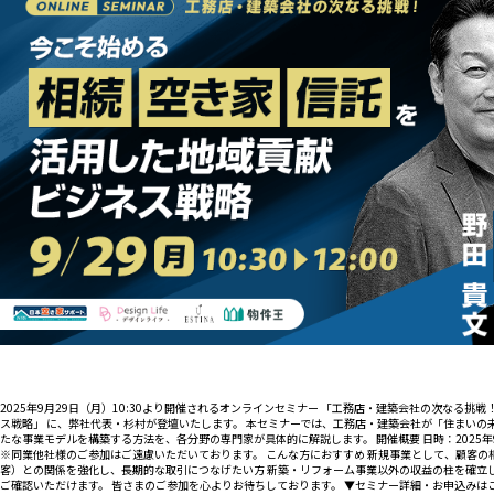
2025年9月29日（月）10:30より開催されるオンラインセミナー 「工務店・建築会社の次なる
ス戦略」 に、弊社代表・杉村が登壇いたします。 本セミナーでは、工務店・建築会社が「住まい
たな事業モデルを構築する方法を、各分野の専門家が具体的に解説します。 開催概要 日時：2025年9月2
※同業他社様のご参加はご遠慮いただいております。 こんな方におすすめ 新規事業として、顧客の
客）との関係を強化し、長期的な取引につなげたい方 新築・リフォーム事業以外の収益の柱を確立
ご確認いただけます。 皆さまのご参加を心よりお待ちしております。 ▼セミナー詳細・お申込みは