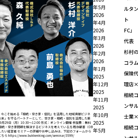
年5月
ルタ
2026
ト
年4月
2026
FC」
年3月
代表
2026
杉村
年2月
2026
コラ
年1月
保険
2025
年12月
理店
2025
相続
年11月
ンサ
2025
年10月
挑戦！今こそ始める『相続・空き家・信託』を活用した地域貢献ビジネ
士業
の未来」を守るパートナーとして、空き家・相続・信託を活用した新
2025
9日（月）10:30〜12:00 形式：オンライン開催 参加費：無料
相続
相続・空き家問題を解決するビジネスを考えている方 既存顧客（OB
年5月
したい経営者 セミナーの詳細やお申し込みは、下記のフォームから
こちら
https://www.bukkenking.com/seminar/3599/