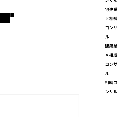
ンサ
宅建
×相
コン
ル
建築
×相
コン
ル
相続
ンサ