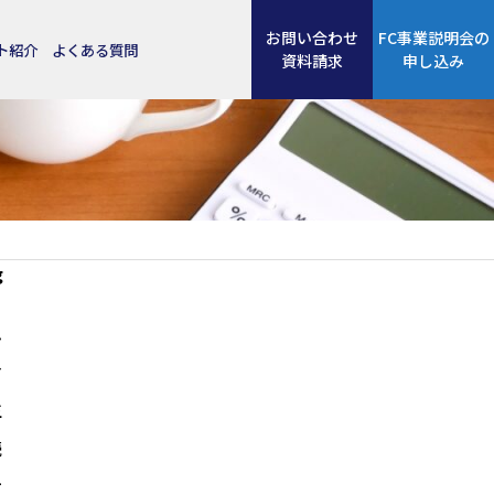
お問い合わせ
FC事業説明会の
ト紹介
よくある質問
資料請求
申し込み
g
ム
む
生
続
サ