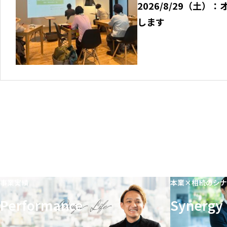
2026/8/29（土
します
事業実績
本業×相続のシナ
Performance
Synergy