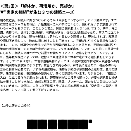
＜第3回＞「解体か、再活用か、売却か」
▼”実家の相続”が生む３つの建築ニーズ
親の死亡後、相続人に突きつけられるのが「実家をどうするか？」という問題です。すで
に空き家のケースもあれば、介護施設への入所中に亡くなり、使われないまま放置されて
いるケースもあります。 このような場合、判断の選択肢は大きく分けて３つ。解体、再活
用、売却です。 まず1つ目は解体。老朽化が進み、住むには危険だったり、再活用にコスト
がかかりすぎる場合、建物を解体して更地にするという選択です。 更地にすれば、駐車場
や資材置き場として一時的に貸し出すことも可能ですし、売却がしやすくなる場合もあり
ます。一方で、雑草や虫の発生で近所から苦情が出ることもあるため、定期的な草刈りや
管理の手間が発生する点は注意が必要です。 2つ目は再活用。リフォームを施して賃貸住宅
にしたり、相続人の誰かが住む前提で耐震やバリアフリー改修を行うパターンです。ま
た、築年数や構造によっては、建替えて戸建賃貸や二世帯住宅にする選択肢も出てきま
す。 そして3つ目は売却。立地や道路条件によっては、不動産業者や住宅購入希望者への売
却が現実的な解決策となります。古屋付きで売るのか、解体後に売るのか、税金の違いも
含めた判断が必要です。 いずれの選択肢も、法的な手続きや家族間の合意形成、費用の試
算、残置物の撤去、登記関係の整備など、多くの課題を伴います。だからこそ、「相談の
入口」に立てる存在が求められます。 建築業者がこの段階で関わり、必要な選択肢と対処
法を示すことができれば、自然と解体工事、新築、リフォーム、調査などの受注につなが
っていきます。 次回は、こうした不動産トラブルの根本原因である「空き家・未登記・共
有名義」について詳しく掘り下げていきます。
【コラム著者のご紹介】