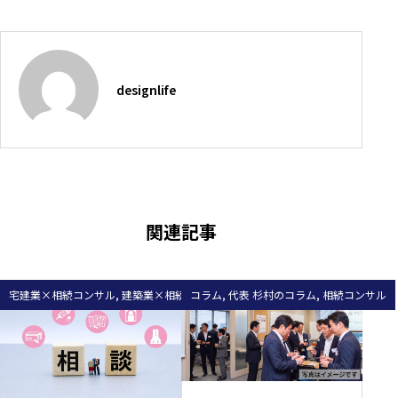
designlife
関連記事
宅建業×相続コンサル
,
建築業×相続コンサル
コラム
,
代表 杉村のコラム
,
相続コンサル
,
相続コンサル