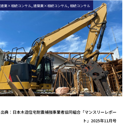
,
,
宅建業×相続コンサル
建築業×相続コンサル
相続コンサル
出典：日本木造住宅耐震補強事業者協同組合「マンスリーレポー
ト」2025年11月号