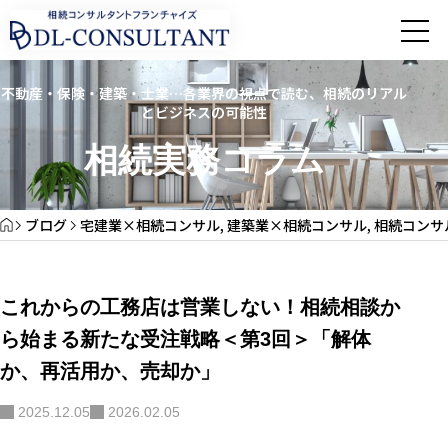
不動産・保険・建築・士業…各業界の視点で読む、相続のリアル
とビジネスの可能性
相続実務コラム
ブログ
宅建業×相続コンサル
,
建築業×相続コンサル
,
相続コンサ
これからの工務店は営業しない！相続相談か
ら始まる新たな受注戦略＜第3回＞「解体
か、再活用か、売却か」
2025.12.05
2026.02.05