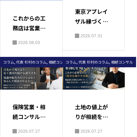
東京アプレイ
これからの工
ザル縁づくり
務店は営業し
会に参加／広
2026.07.31
ない！─相続
島での相続相
2026.08.03
相談から始ま
談事例をご紹
る新たな受注
介
コラム
,
代表 杉村のコラム
,
相続コンサル
コラム
,
代表 杉村のコラム
,
相続コンサル
戦略＜第12回
＞工務店が“人
生の相談役”に
なる時代 地
域とつながる
保険営業・相
土地の値上が
「相続コンサ
続コンサルタ
りが相続を難
ル」という新
ントは信頼で
しくする
2026.07.27
2026.07.27
しいビジネス
売る仕事。