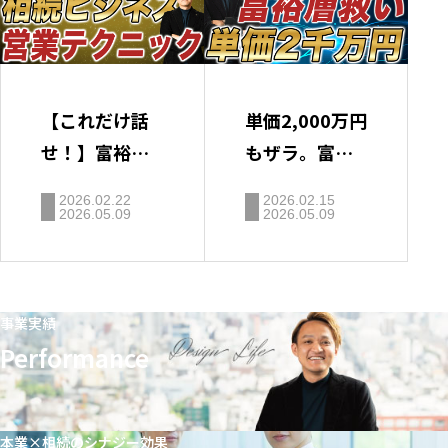
【これだけ話
単価2,000万円
せ！】富裕層
もザラ。富裕
の心を掴む営
層の財布の紐
2026.02.22
2026.02.15
業極意「税制
が緩む「相続
2026.05.09
2026.05.09
改正」と「節
対策」のプロ
税対策提案」
が語るセール
ス心理学
事業実績
Performance
本業×相続のシナジー効果