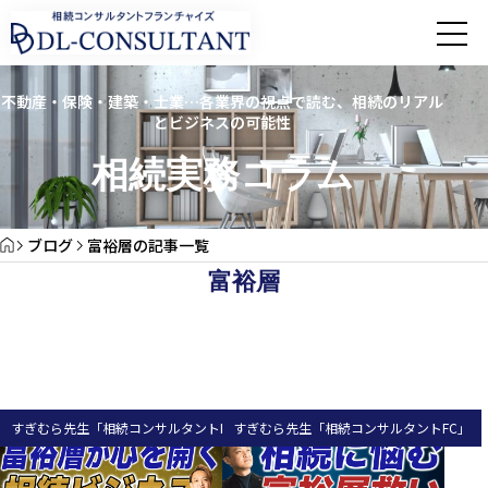
不動産・保険・建築・士業…各業界の視点で読む、相続のリアル
とビジネスの可能性
相続実務コラム
ブログ
富裕層の記事一覧
富裕層
すぎむら先生「相続コンサルタントFC」
すぎむら先生「相続コンサルタントFC」